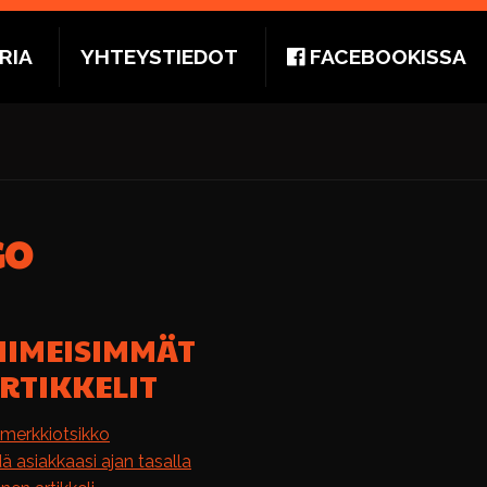
RIA
YHTEYSTIEDOT
FACEBOOKISSA
GO
IIMEISIMMÄT
RTIKKELIT
imerkkiotsikko
dä asiakkaasi ajan tasalla