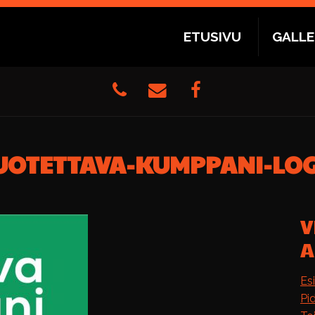
ETUSIVU
GALLE
UOTETTAVA-KUMPPANI-LO
V
A
Es
Pi