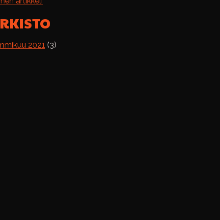
nen artikkeli
RKISTO
mmikuu 2021
(3)