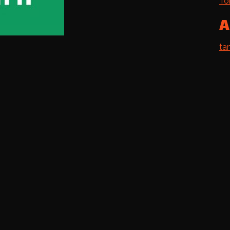
Toi
A
ta