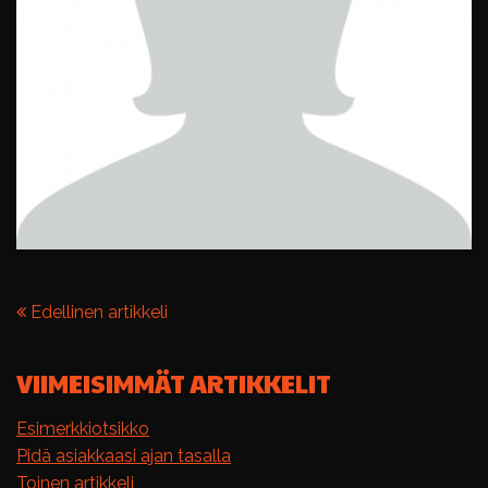
Edellinen artikkeli
VIIMEISIMMÄT ARTIKKELIT
Esimerkkiotsikko
Pidä asiakkaasi ajan tasalla
Toinen artikkeli